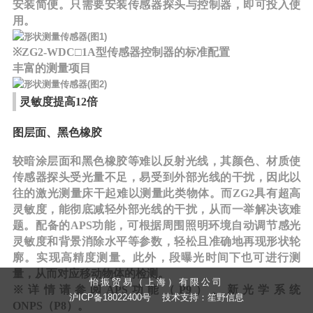
安装简便。只需要安装传感器探头与控制器，即可投入使
用。
※ZG2-WDC□1A型传感器控制器的标准配置
丰富的测量项目
灵敏度提高12倍
图层面、黑色橡胶
较暗涂层面和黑色橡胶等难以反射光线，其颜色、材质使
传感器探头受光量不足，易受到外部光线的干扰，因此以
往的激光测量床干起难以测量此类物体。而ZG2具有超高
灵敏度，能彻底减轻外部光线的干扰，从而一举解决该难
题。配备的APS功能，可根据周围照明环境自动调节感光
灵敏度和背景消除水平等参数，轻松且准确地再现形状轮
廓。实现高精度测量。此外，段曝光时间下也可进行测
量，从而对应移动物体的检测。
怡振贸易（上海）有限公司
※详情请参阅APS功能（P9）、新光学系统
沪ICP备18022400号 技术支持：笙野信息
ONPS（P8）。